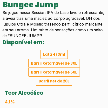
Bungee Jump
Se jogue nessa Session IPA de base leve e refrescante,
a aveia traz uma maciez ao corpo agradável. DH dos
lúpulos Citra e Mosaic trazendo perfil cítrico marcante
em seu aroma. Um misto de sensações como um salto
de “BUNGEE JUMP”!
Disponível em:
Lata 473ml
Barril Retornável de 30L
Barril Retornável de 50L
Barril Pet de 20L
Teor Alcoólico
4,1%